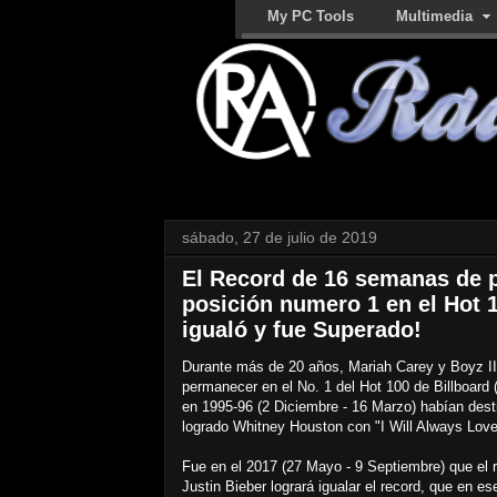
My PC Tools
Multimedia
sábado, 27 de julio de 2019
El Record de 16 semanas de 
posición numero 1 en el Hot 
igualó y fue Superado!
Durante más de 20 años, Mariah Carey y Boyz I
permanecer en el No. 1 del Hot 100 de Billboard
en 1995-96 (2 Diciembre - 16 Marzo) habían des
logrado Whitney Houston con "I Will Always Love
Fue en el 2017 (27 Mayo - 9 Septiembre) que el
Justin Bieber logrará igualar el record, que en e