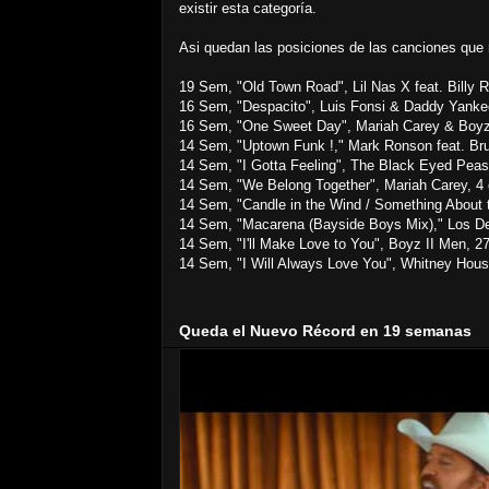
existir esta categoría.
Asi quedan las posiciones de las canciones qu
19 Sem, "Old Town Road", Lil Nas X feat. Billy R
16 Sem, "Despacito", Luis Fonsi & Daddy Yankee
16 Sem, "One Sweet Day", Mariah Carey & Boyz 
14 Sem, "Uptown Funk !," Mark Ronson feat. Br
14 Sem, "I Gotta Feeling", The Black Eyed Peas,
14 Sem, "We Belong Together", Mariah Carey, 4 
14 Sem, "Candle in the Wind / Something About 
14 Sem, "Macarena (Bayside Boys Mix)," Los De
14 Sem, "I'll Make Love to You", Boyz II Men, 2
14 Sem, "I Will Always Love You", Whitney Hous
Queda el Nuevo Récord en 19 semanas